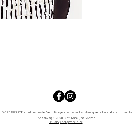
fait partie de l'
asbl Borgerstein
et est soutenu par
la Fondation Borgerste
UDIO BORGERSTEIN
Kapelweg 7, 2860 Sint-Katelijne-Waver
studio@borgerstein.be