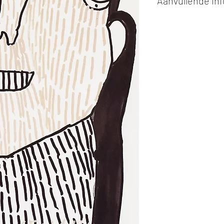
Aanvullende in
Kunstwerken kunn
of cash bij afhaling
Alle kunstwerken 
opgehaald
bij Stud
gemaakt via de bev
De afmetingen zijn
De hoogte wordt ee
breedte.
Elk werk is slechts
ander vermeld wordt
De prijs is steeds
e
worden in ons archie
de mogelijkheid om 