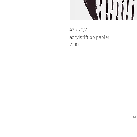
42 x 29,7
acrylstift op papier
2019
ST