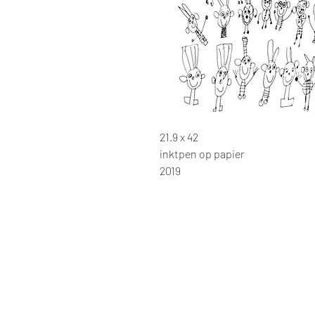
21.9 x 42
inktpen op papier
2019