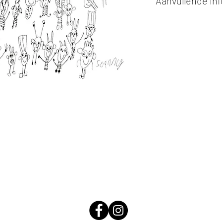
Aanvullende in
Kunstwerken kunn
of cash bij afhaling
Alle kunstwerken 
opgehaald
bij Stud
gemaakt via de bev
De afmetingen zijn
De hoogte wordt ee
breedte.
Elk werk is slechts
ander vermeld wordt
De prijs is steeds
e
worden in ons archie
de mogelijkheid om 