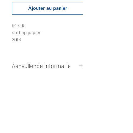
Ajouter au panier
54 x 60
stift op papier
2016
Aanvullende informatie
Kunstwerken kunnen betaald worden
via overschrijving of cash bij
afhaling
. Facturatie is mogelijk.
Alle kunstwerken worden
ter plaatse
en op afspraak opgehaald
bij Studio
Borgerstein. Afspraak wordt
gemaakt via de bevestigingsmail na
online aankoop.
De afmetingen zijn steeds