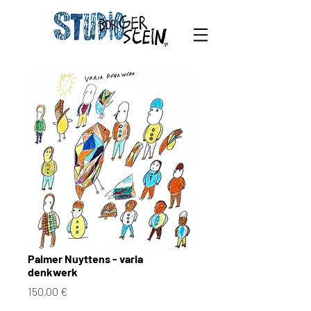
Palmer Nuyttens - varia
denkwerk
Prix
150,00 €