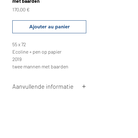
met baarden
Prix
170,00 €
Ajouter au panier
55 x 72
Ecoline + pen op papier
2019
twee mannen met baarden
Aanvullende informatie
Kunstwerken kunnen betaald worden
via overschrijving of cash bij
afhaling
. Facturatie is mogelijk.
Alle kunstwerken worden
ter plaatse
en op afspraak opgehaald
bij Studio
Borgerstein. Afspraak wordt
gemaakt via de bevestigingsmail na