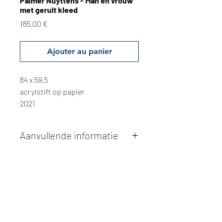
Palmer Nuyttens - Man en vrouw
met geruit kleed
Prix
185,00 €
Ajouter au panier
84 x 59,5
acrylstift op papier
2021
Aanvullende informatie
Kunstwerken kunnen betaald worden
via overschrijving of cash bij
afhaling
. Facturatie is mogelijk.
Alle kunstwerken worden
ter plaatse
en op afspraak opgehaald
bij Studio
Borgerstein. Afspraak wordt
gemaakt via de bevestigingsmail na