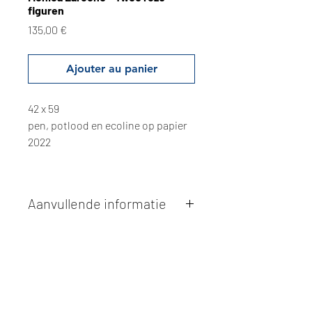
figuren
Prix
135,00 €
Ajouter au panier
42 x 59
pen, potlood en ecoline op papier
2022
Aanvullende informatie
Kunstwerken kunnen betaald worden
via overschrijving of cash bij
afhaling
. Facturatie is mogelijk.
Alle kunstwerken worden
ter plaatse
en op afspraak opgehaald
bij Studio
Borgerstein. Afspraak wordt