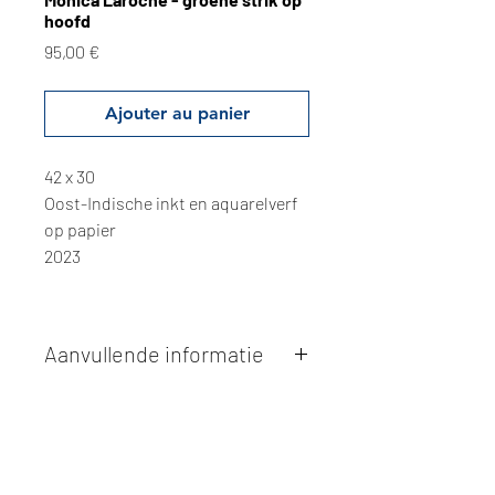
hoofd
Prix
95,00 €
Ajouter au panier
42 x 30
Oost-Indische inkt en aquarelverf
op papier
2023
Aanvullende informatie
Kunstwerken kunnen betaald worden
via overschrijving of cash bij
afhaling
. Facturatie is mogelijk.
Alle kunstwerken worden
ter plaatse
en op afspraak opgehaald
bij Studio