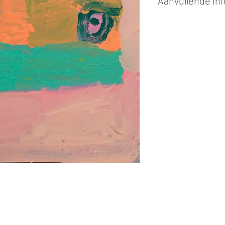
Aanvullende in
Kunstwerken kunn
of cash bij afhaling
Alle kunstwerken 
opgehaald
bij Stud
gemaakt via de bev
De afmetingen zijn
De hoogte wordt ee
breedte.
Elk werk is slechts
ander vermeld wordt
De prijs is steeds
e