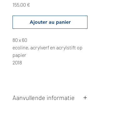
Prix
155,00 €
Ajouter au panier
80 x 60
ecoline, acrylverf en acrylstift op
papier
2018
Aanvullende informatie
Kunstwerken kunnen betaald worden
via overschrijving of cash bij
afhaling
. Facturatie is mogelijk.
Alle kunstwerken worden
ter plaatse
en op afspraak opgehaald
bij Studio