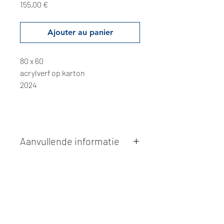
Prix
155,00 €
Ajouter au panier
80 x 60
acrylverf op karton
2024
Aanvullende informatie
Kunstwerken kunnen betaald worden
via overschrijving of cash bij
afhaling
. Facturatie is mogelijk.
Alle kunstwerken worden
ter plaatse
en op afspraak opgehaald
bij Studio
Borgerstein. Afspraak wordt
gemaakt via de bevestigingsmail na