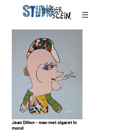
Jean Dillen - man met sigaret in
mond