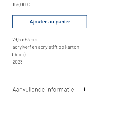
Prix
155,00 €
Ajouter au panier
79,5 x 63 cm
acrylverf en acrylstift op karton
(3mm)
2023
Aanvullende informatie
Kunstwerken kunnen betaald worden
via overschrijving of cash bij
afhaling
. Facturatie is mogelijk.
Alle kunstwerken worden
ter plaatse
en op afspraak opgehaald
bij Studio
Borgerstein. Afspraak wordt