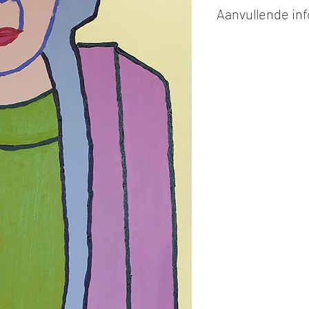
Aanvullende in
Kunstwerken kunn
of cash bij afhaling
Alle kunstwerken 
opgehaald
bij Stud
gemaakt via de bev
De afmetingen zijn
De hoogte wordt ee
breedte.
Elk werk is slechts
ander vermeld wordt
De prijs is steeds
e
worden in ons archie
de mogelijkheid om 