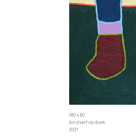
180 x 60
Acrylverf op doek
2021