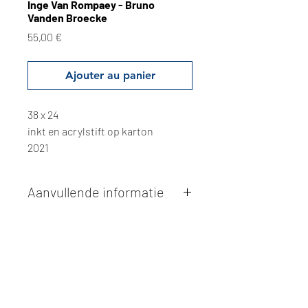
Inge Van Rompaey - Bruno
Vanden Broecke
Prix
55,00 €
Ajouter au panier
38 x 24
inkt en acrylstift op karton
2021
Aanvullende informatie
Kunstwerken kunnen betaald worden
via overschrijving of cash bij
afhaling
. Facturatie is mogelijk.
Alle kunstwerken worden
ter plaatse
en op afspraak opgehaald
bij Studio
Borgerstein. Afspraak wordt
gemaakt via de bevestigingsmail na