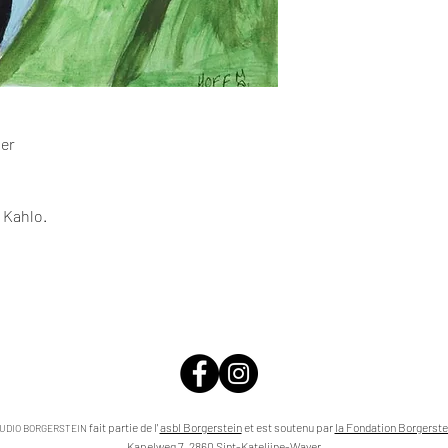
ier
 Kahlo.
fait partie de l'
asbl Borgerstein
et est soutenu par
la Fondation Borgerste
UDIO BORGERSTEIN
Kapelweg 7, 2860 Sint-Katelijne-Waver