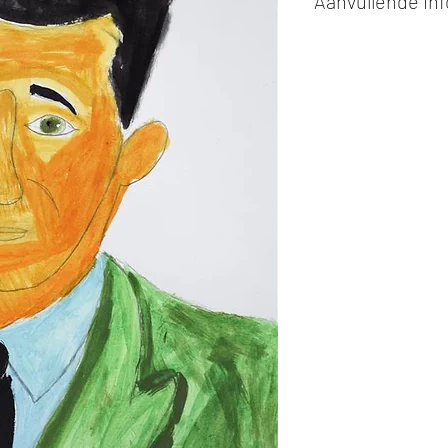
Aanvullende in
Kunstwerken kunn
of cash bij afhaling
Alle kunstwerken 
opgehaald
bij Stud
gemaakt via de bev
De afmetingen zijn
De hoogte wordt ee
breedte.
Elk werk is slechts
ander vermeld wordt
De prijs is steeds
e
worden in ons archie
de mogelijkheid om 
Soms zijn kunstwer
onmiddelijk beschi