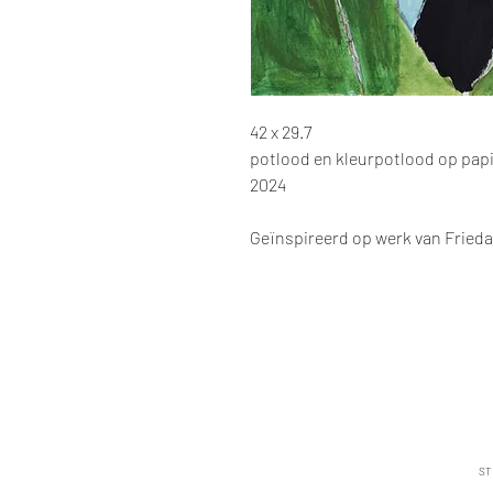
42 x 29.7
potlood en kleurpotlood op pap
2024
Geïnspireerd op werk van Frieda
ST