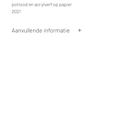
potlood en acrylverf op papier
2021
Aanvullende informatie
Kunstwerken kunnen betaald worden
via overschrijving of cash bij
afhaling
. Facturatie is mogelijk.
Alle kunstwerken worden
ter plaatse
en op afspraak opgehaald
bij Studio
Borgerstein. Afspraak wordt
gemaakt via de bevestigingsmail na
online aankoop.
De afmetingen zijn steeds
weergegeven in
centimeters
. De
hoogte wordt eerst weergegeven,
gevolgd door de breedte.
Elk werk is slechts
één maal
beschikbaar, tenzij dit ander vermeld
wordt (zoals bij postkaarten en