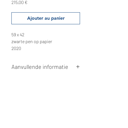
Prix
215,00 €
Ajouter au panier
59 x 42
zwarte pen op papier
2020
Aanvullende informatie
Kunstwerken kunnen betaald worden
via overschrijving of cash bij
afhaling
. Facturatie is mogelijk.
Alle kunstwerken worden
ter plaatse
en op afspraak opgehaald
bij Studio
Borgerstein. Afspraak wordt
gemaakt via de bevestigingsmail na
online aankoop.
De afmetingen zijn steeds