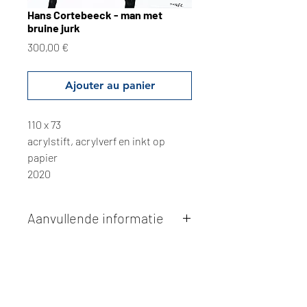
Hans Cortebeeck - man met
bruine jurk
Prix
300,00 €
Ajouter au panier
110 x 73
acrylstift, acrylverf en inkt op
papier
2020
Aanvullende informatie
Kunstwerken kunnen betaald worden
via overschrijving of cash bij
afhaling
. Facturatie is mogelijk.
Alle kunstwerken worden
ter plaatse
en op afspraak opgehaald
bij Studio