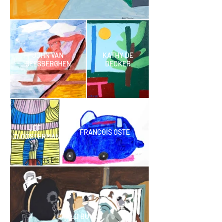
JOHN VAN
KATHY DE
GEESBERGHEN
DECKER
JEF
FRANCOIS OSTE
CLOOSTERMANS
CARLO BUYCK